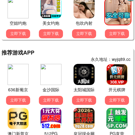
迷雾山庄
惊悚 / 恐怖
播放