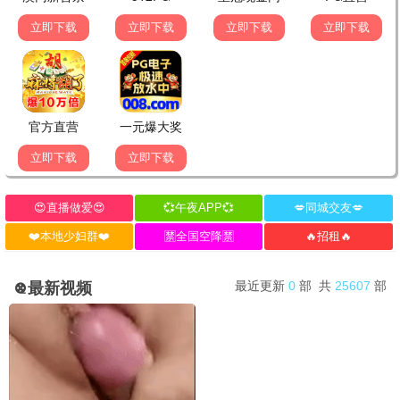
逆转时光
科幻 / 悬疑
播放
城市猎人