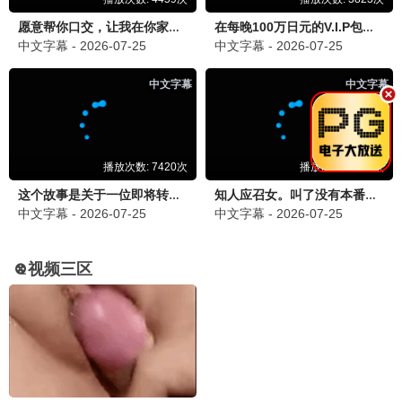
日常小美好
治愈 / 校园
播放
用户留言 · 互动交流