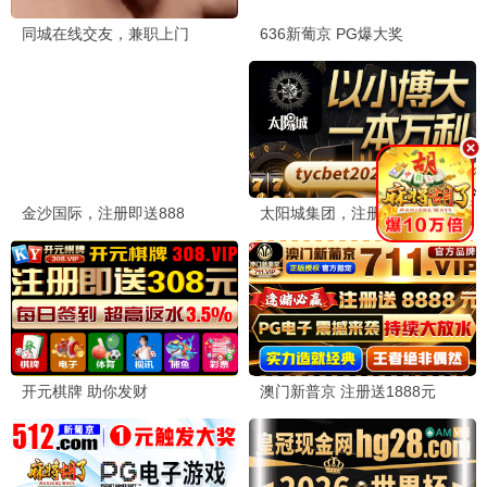
动作 / 喜剧
播放
热播电视剧