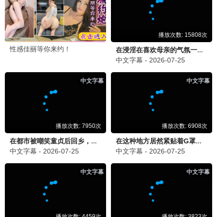
机甲纪元
科幻 / 战斗
播放