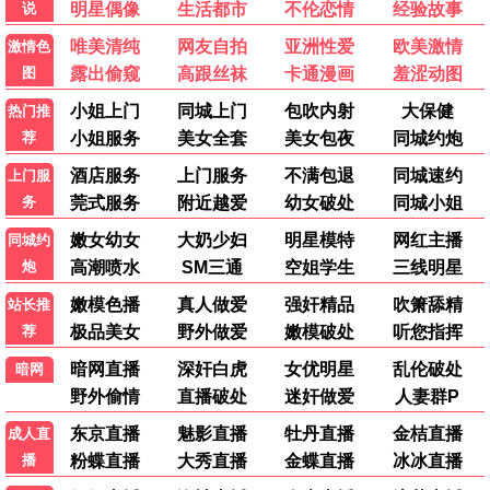
温暖的风
爱情 / 剧情
播放
最新电影